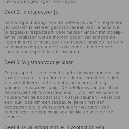
nek worden gedragen, zoals sjaals.
Deel 2: Ik respecteer je
Een dasspeld draagt ​​ook de betekenis van "Ik respecteer
je." Daarom is het een geschikt cadeau voor iemand die
je dagelijks respecteert. Veel mensen vinden het moeilijk
om te beslissen wat ze moeten geven aan iemand die
hoger in aanzien staat, zoals een vader, baas op het werk
of senior collega, maar een dasspeld is het perfecte
cadeau om respect over te brengen.
Deel 3: Wij staan ​​voor je klaar
Een dasspeld is een item dat gebruikt wordt om een ​​das
vast te maken. Het ondersteunt de das zodat deze niet
vies wordt tijdens het eten of naar beneden hangt
wanneer je voorover buigt. De betekenis van de rol van
de dasspeld als "ondersteunend" lijkt direct verband te
houden met de boodschap "Ik zal je steunen". Het is ook
een leuk idee om een ​​cadeau te geven met een
boodschap die je wens uitdrukt om niet alleen een
romantische partner, maar ook familie en vrienden te
steunen.
Deel 4: Ik wil graag met je in contact blijven