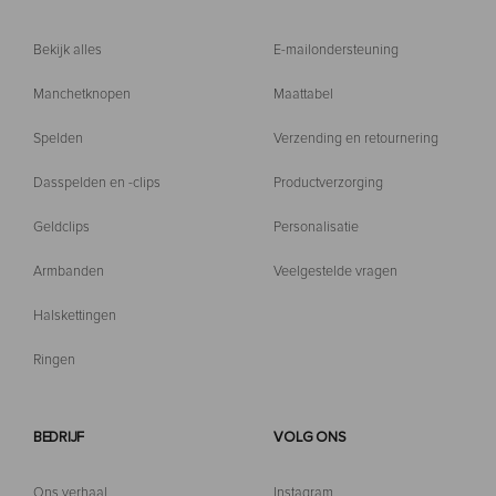
Bekijk alles
E-mailondersteuning
Manchetknopen
Maattabel
Spelden
Verzending en retournering
Dasspelden en -clips
Productverzorging
Geldclips
Personalisatie
Armbanden
Veelgestelde vragen
Halskettingen
Ringen
BEDRIJF
VOLG ONS
Ons verhaal
Instagram