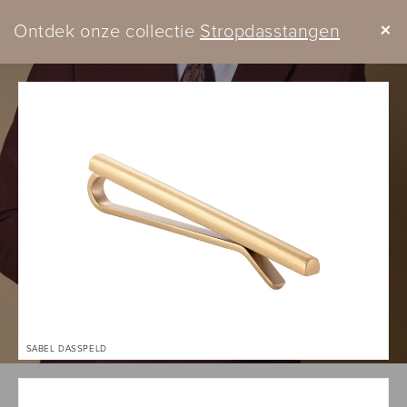
Meteen
naar de
+
Ontdek onze collectie
Stropdasstangen
content
Winkelwagen
SABEL DASSPELD