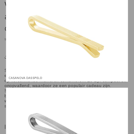
Wat is de verborgen betekenis
achter het geven van een
dasspeld als cadeau?
9 DECEMBER 2024
Deel
Stropdasspelden worden vaak gebruikt door mensen die
een pak dragen, dus met meerdere spelden kun je je outfits
CASANOVA DASSPELD
op verschillende manieren combineren. Ze zijn compact en
onopvallend, waardoor ze een populair cadeau zijn.
Stropdasspelden bevatten, net als de symboliek van
bloemen, verborgen boodschappen. In dit artikel bespreken
we de verborgen betekenissen achter het geven van
stropdasspelden als cadeau.
Inhoudsopgave