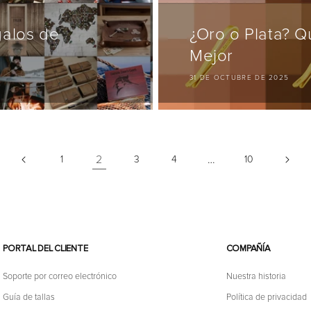
galos de
¿Oro o Plata? 
Mejor
31 DE OCTUBRE DE 2025
2
…
1
3
4
10
PORTAL DEL CLIENTE
COMPAÑÍA
Soporte por correo electrónico
Nuestra historia
Guía de tallas
Política de privacidad