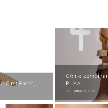
HOMBRES
UNISEXO
OTRO
ESTILOS
Cómo combinar 
 First Piece, ...
Pulse...
11 DE JUNIO DE 2026