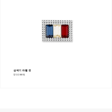
삼색기 라펠 핀
$100부터