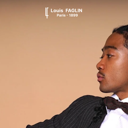
남성
남녀공용
다른
스타일