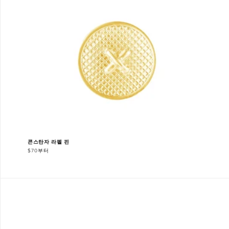
콘스탄자 라펠 핀
$70부터