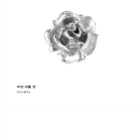
버번 라펠 핀
$90부터