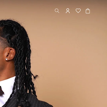
장
바
구
니