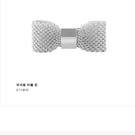
파피용 라펠 핀
$70부터