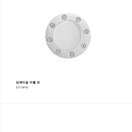
임페리얼 라펠 핀
$80부터