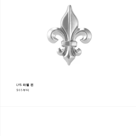
LYS 라펠 핀
$65부터