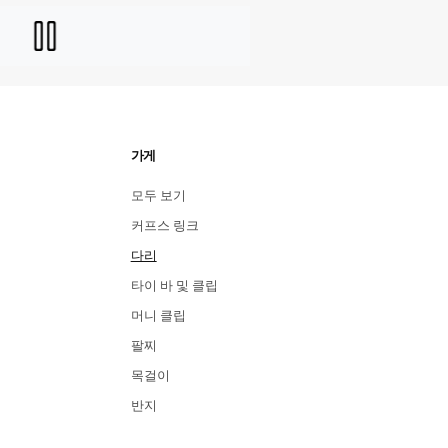
독점 서비스
가게
모두 보기
커프스 링크
다리
타이 바 및 클립
머니 클립
팔찌
목걸이
반지