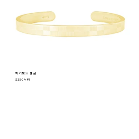
체커보드 뱅글
$380부터