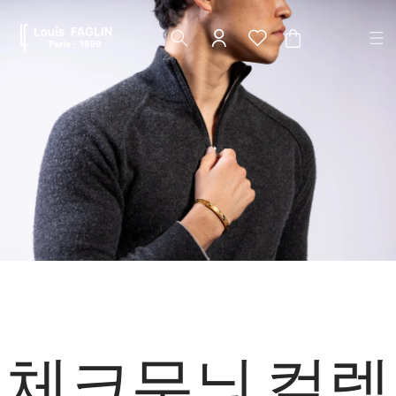
콘텐츠
장
로 건너
바
뛰기
구
니
체크무늬 컬렉